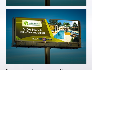
Novo conceito em moradia
A Villa Rio Construtora, empresa do Grupo
Mil, lança na cidade de Três Rios um novo
empreendimento que tem por objetivo
mudar o conceito de moradia na cidade.
Realizamos um amplo trabalho que contou
com outdoors, faixas, folders e flyers para
marketing de guerrilha, além de anúncios
para revistas e jornais locais.