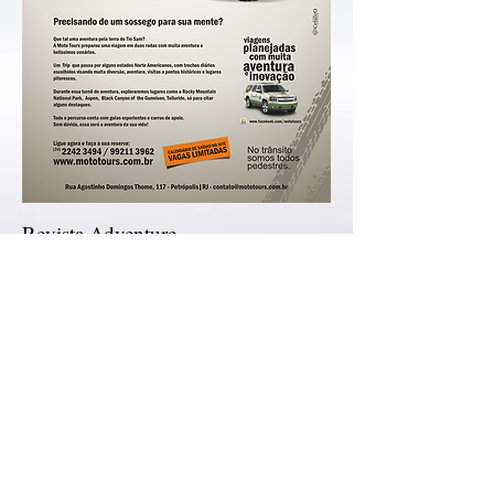
Revista Adventure
Anúncio publicado na revista Adventure
apresenta passeios inéditos promovido por
empresa brasileira nos EUA. Nosso cliente
Moto Tours conta com a máxima expertise e
estrutura para levar Brasileiros com espírito
aventureiro em passeios inesquecíveis em
Utah.